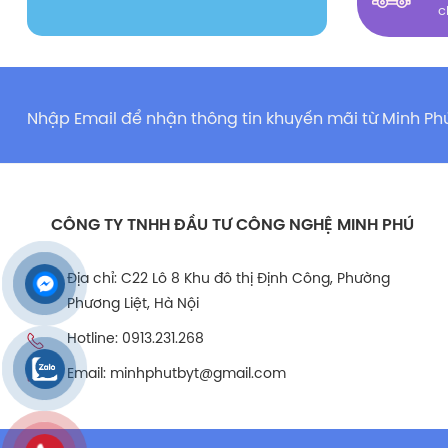
c
Nhập Email để nhận thông tin khuyến mãi từ Minh P
CÔNG TY TNHH ĐẦU TƯ CÔNG NGHỆ MINH PHÚ
Địa chỉ: C22 Lô 8 Khu đô thị Định Công, Phường
Phương Liệt, Hà Nội
Hotline: 0913.231.268
Email: minhphutbyt@gmail.com