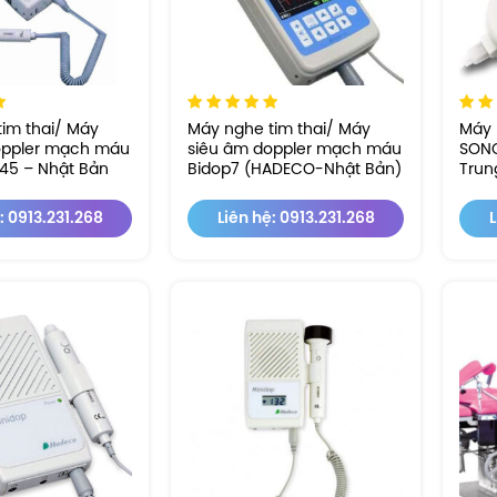
im thai/ Máy
Máy nghe tim thai/ Máy
Máy 
oppler mạch máu
siêu âm doppler mạch máu
SONO
5 – Nhật Bản
Bidop7 (HADECO-Nhật Bản)
Trun
: 0913.231.268
Liên hệ: 0913.231.268
L