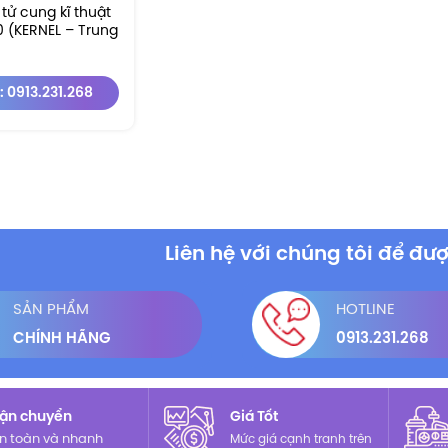
tử cung kĩ thuật
 (KERNEL – Trung
: 0913.231.268
Liên hệ với chúng tôi để đượ
SẢN PHẨM
HOTLINE
CHÍNH HÃNG
0913.231.268
ận chuyển
Giá Tốt
n toàn và nhanh
Mức giá cạnh tranh trên