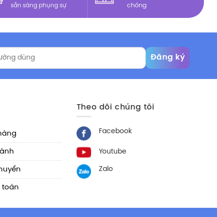
sẵn sàng phụng sự
chóng
Theo dõi chúng tôi
Facebook
hàng
hành
Youtube
Zalo
chuyển
 toán