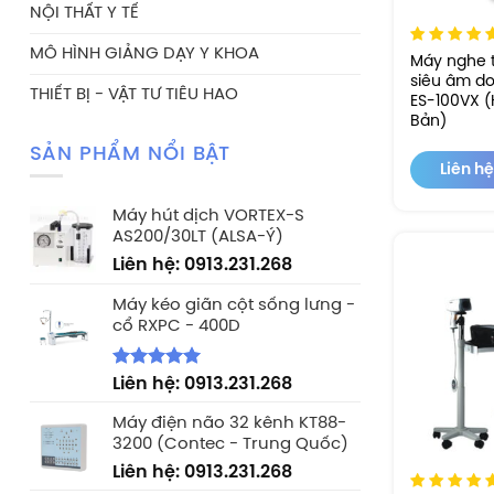
NỘI THẤT Y TẾ
MÔ HÌNH GIẢNG DẠY Y KHOA
Máy nghe t
siêu âm d
THIẾT BỊ - VẬT TƯ TIÊU HAO
ES-100VX 
Bản)
SẢN PHẨM NỔI BẬT
Liên hệ
Máy hút dịch VORTEX-S
AS200/30LT (ALSA-Ý)
Liên hệ: 0913.231.268
Máy kéo giãn cột sống lưng -
cổ RXPC - 400D
Rated
5.00
Liên hệ: 0913.231.268
out of 5
Máy điện não 32 kênh KT88-
3200 (Contec - Trung Quốc)
Liên hệ: 0913.231.268