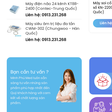
Máy soi cổ 
Máy điện não 24 kênh KT88-
số KN-2200
2400 (Contec-Trung Quốc)
Quốc)
Liên hệ: 0913.231.268
Liên hệ
Máy siêu âm trị liệu đa tần
CWM-302 (Chungwoo - Hàn
Quốc)
Liên hệ: 0913.231.268
Bạn cần tư vấn ?
Minh Phú Med luôn sẵn
sàng tư vấn những sản
phẩm phù hợp nhất đến
Quý khách hàng với cam
kết về chất lượng sản
phẩm.
V
A