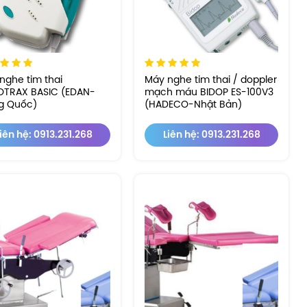
nghe tim thai
Máy nghe tim thai / doppler
TRAX BASIC (EDAN-
mạch máu BIDOP ES-100V3
g Quốc)
(HADECO-Nhật Bản)
iên hệ: 0913.231.268
Liên hệ: 0913.231.268