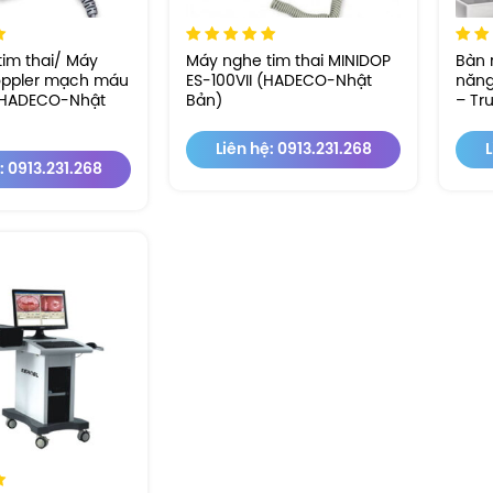
im thai/ Máy
Máy nghe tim thai MINIDOP
Bàn 
oppler mạch máu
ES-100VII (HADECO-Nhật
năng
(HADECO-Nhật
Bản)
– Tr
Liên hệ: 0913.231.268
L
: 0913.231.268