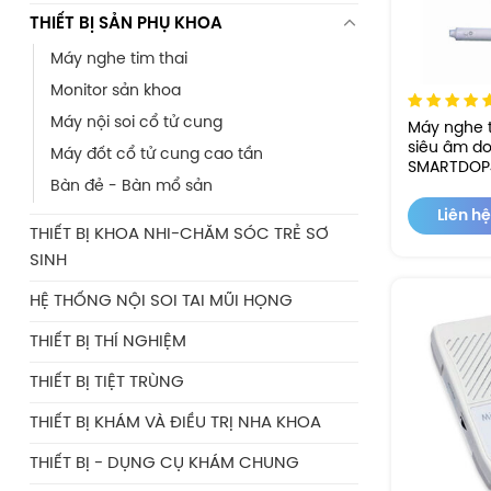
THIẾT BỊ SẢN PHỤ KHOA
Máy nghe tim thai
Monitor sản khoa
Máy nội soi cổ tử cung
Máy nghe t
siêu âm d
Máy đốt cổ tử cung cao tần
SMARTDOP4
Bàn đẻ - Bàn mổ sản
Liên hệ
THIẾT BỊ KHOA NHI-CHĂM SÓC TRẺ SƠ
SINH
HỆ THỐNG NỘI SOI TAI MŨI HỌNG
THIẾT BỊ THÍ NGHIỆM
THIẾT BỊ TIỆT TRÙNG
THIẾT BỊ KHÁM VÀ ĐIỀU TRỊ NHA KHOA
THIẾT BỊ - DỤNG CỤ KHÁM CHUNG