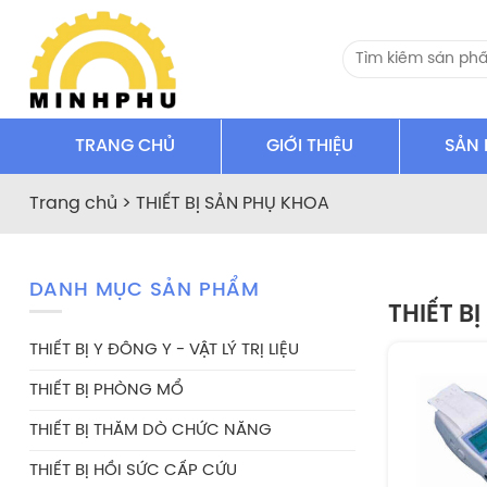
Bỏ
qua
Search
nội
for:
dung
TRANG CHỦ
GIỚI THIỆU
SẢN
Trang chủ
>
THIẾT BỊ SẢN PHỤ KHOA
DANH MỤC SẢN PHẨM
THIẾT B
THIẾT BỊ Y ĐÔNG Y - VẬT LÝ TRỊ LIỆU
THIẾT BỊ PHÒNG MỔ
THIẾT BỊ THĂM DÒ CHỨC NĂNG
THIẾT BỊ HỒI SỨC CẤP CỨU