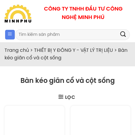
Bỏ
CÔNG TY TNHH ĐẦU TƯ CÔNG
qua
NGHỆ MINH PHÚ
nội
dung
Search
for:
Trang chủ
>
THIẾT BỊ Y ĐÔNG Y - VẬT LÝ TRỊ LIỆU
>
Bàn
kéo giãn cổ và cột sống
Bàn kéo giãn cổ và cột sống
LỌC