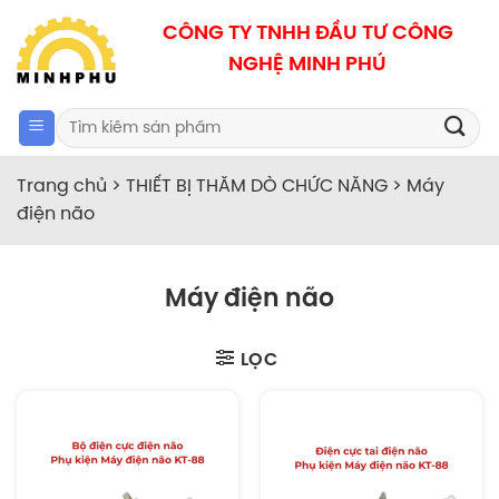
Bỏ
CÔNG TY TNHH ĐẦU TƯ CÔNG
qua
NGHỆ MINH PHÚ
nội
dung
Search
for:
Trang chủ
>
THIẾT BỊ THĂM DÒ CHỨC NĂNG
>
Máy
điện não
Máy điện não
LỌC