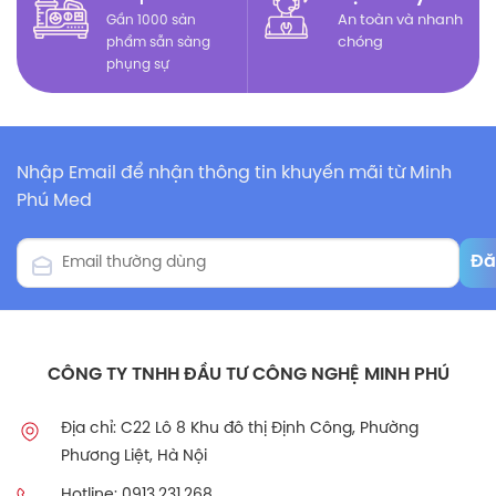
Gần 1000 sản
An toàn và nhanh
phẩm sẵn sàng
chóng
phụng sự
Nhập Email để nhận thông tin khuyến mãi từ Minh
Phú Med
CÔNG TY TNHH ĐẦU TƯ CÔNG NGHỆ MINH PHÚ
Địa chỉ: C22 Lô 8 Khu đô thị Định Công, Phường
Phương Liệt, Hà Nội
Hotline: 0913.231.268