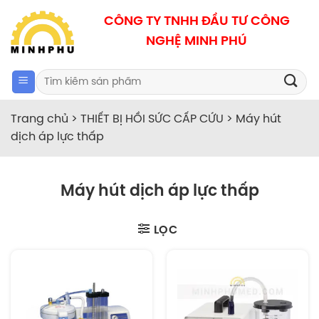
Bỏ
CÔNG TY TNHH ĐẦU TƯ CÔNG
qua
NGHỆ MINH PHÚ
nội
dung
Search
for:
Trang chủ
>
THIẾT BỊ HỒI SỨC CẤP CỨU
>
Máy hút
dịch áp lực thấp
Máy hút dịch áp lực thấp
LỌC