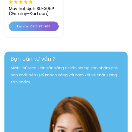
Máy hút dịch SU-305P
(Gemmy-Đài Loan)
Liên hệ: 0913.231.268
Bạn cần tư vấn ?
Minh Phú Med luôn sẵn sàng tư vấn những sản phẩm phù
hợp nhất đến Quý khách hàng với cam kết về chất lượng
sản phẩm.