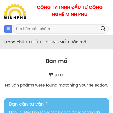
Bỏ
CÔNG TY TNHH ĐẦU TƯ CÔNG
qua
NGHỆ MINH PHÚ
nội
dung
Search
for:
Trang chủ
>
THIẾT BỊ PHÒNG MỔ
>
Bàn mổ
Bàn mổ
LỌC
No Sản phẩms were found matching your selection.
Bạn cần tư vấn ?
Minh Phú Med luôn sẵn sàng tư vấn những sản phẩm phù