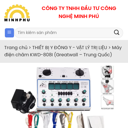
Bỏ
CÔNG TY TNHH ĐẦU TƯ CÔNG
qua
NGHỆ MINH PHÚ
nội
dung
Search
for:
Trang chủ
>
THIẾT BỊ Y ĐÔNG Y - VẬT LÝ TRỊ LIỆU
>
Máy
điện châm KWD-808I (Greatwall – Trung Quốc)