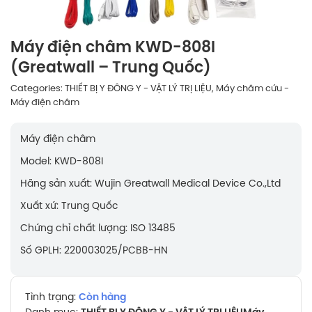
Máy điện châm KWD-808I
(Greatwall – Trung Quốc)
Categories:
THIẾT BỊ Y ĐÔNG Y - VẬT LÝ TRỊ LIỆU
,
Máy châm cứu -
Máy điện châm
Máy điện châm
Model: KWD-808I
Hãng sản xuất: Wujin Greatwall Medical Device Co.,Ltd
Xuất xứ: Trung Quốc
Chứng chỉ chất lượng: ISO 13485
Số GPLH: 220003025/PCBB-HN
Tình trạng:
Còn hàng