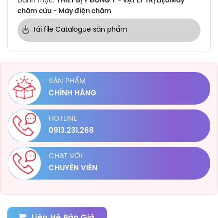
Danh mục:
THIẾT BỊ Y ĐÔNG Y - VẬT LÝ TRỊ LIỆU
Máy
châm cứu - Máy điện châm
Tải file Catalogue sản phẩm
SẢN PHẨM
CHÍNH HÃNG
HOTLINE
0913.231.268
CHAT VỚI
CHUYÊN VIÊN
Liên Hệ Báo Giá