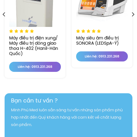
Máy điều trị điện xung/
Máy siêu âm điều trị
Máy điều trị dòng giao
SONORA (LEDSpA-Ý)
thoa H-402 (Hanil-Hàn
Quốc)
Liên hệ: 0913.231.268
Liên hệ: 0913.231.268
Bạn cần tư vấn ?
Minh Phú Med luôn sẵn sàng tư vấn những sản phẩm phù
hợp nhất đến Quý khách hàng với cam kết về chất lượng
sản phẩm.