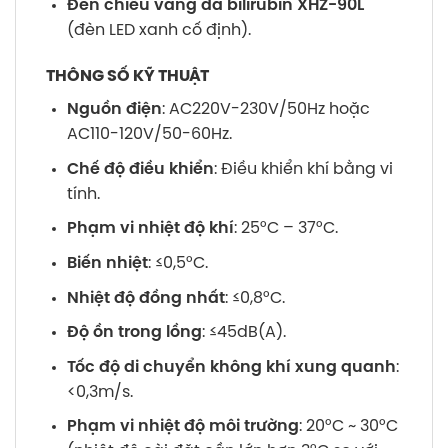
Đèn chiếu vàng da bilirubin XHZ-90L
(đèn LED xanh cố định).
THÔNG SỐ KỸ THUẬT
Nguồn điện
: AC220V-230V/50Hz hoặc
AC110-120V/50-60Hz.
Chế độ điều khiển
: Điều khiển khí bằng vi
tính.
Phạm vi nhiệt độ khí
: 25°C – 37°C.
Biến nhiệt
: ≤0,5°C.
Nhiệt độ đồng nhất
: ≤0,8°C.
Độ ồn trong lồng
: ≤45dB(A).
Tốc độ di chuyển không khí xung quanh
:
<0,3m/s.
Phạm vi nhiệt độ môi trường
: 20°C ~ 30°C