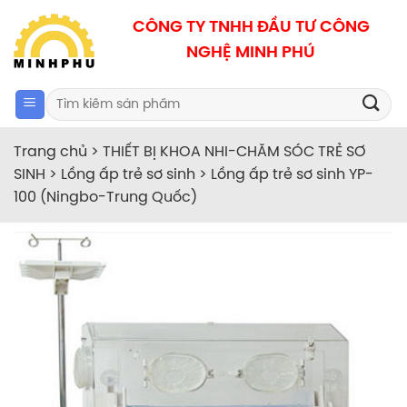
Bỏ
CÔNG TY TNHH ĐẦU TƯ CÔNG
qua
NGHỆ MINH PHÚ
nội
dung
Search
for:
Trang chủ
>
THIẾT BỊ KHOA NHI-CHĂM SÓC TRẺ SƠ
SINH
>
Lồng ấp trẻ sơ sinh
>
Lồng ấp trẻ sơ sinh YP-
100 (Ningbo-Trung Quốc)