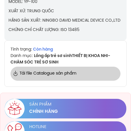
MODEL: YP-100
XUẤT XỨ: TRUNG QUỐC
HÃNG SẢN XUẤT: NINGBO DAVID MEDICAL DEVICE CO.,LTD
CHỨNG CHỈ CHẤT LƯỢNG: ISO 13485
Tình trạng:
Còn hàng
Danh mục:
Lồng ấp trẻ sơ sinh
THIẾT BỊ KHOA NHI-
CHĂM SÓC TRẺ SƠ SINH
Tải file Catalogue sản phẩm
SẢN PHẨM
CHÍNH HÃNG
HOTLINE