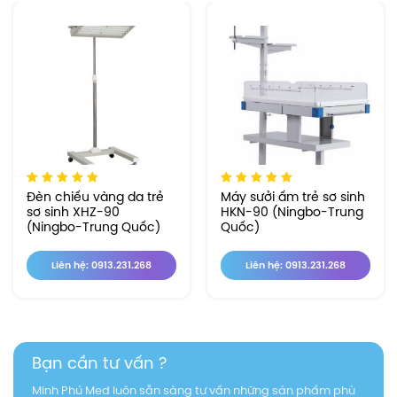
Đèn chiếu vàng da trẻ
Máy sưởi ấm trẻ sơ sinh
sơ sinh XHZ-90
HKN-90 (Ningbo-Trung
(Ningbo-Trung Quốc)
Quốc)
Liên hệ: 0913.231.268
Liên hệ: 0913.231.268
Bạn cần tư vấn ?
Minh Phú Med luôn sẵn sàng tư vấn những sản phẩm phù