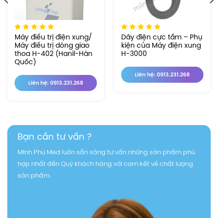
Máy điều trị điện xung/
Dây điện cực tấm – Phụ
Máy điều trị dòng giao
kiện của Máy điện xung
thoa H-402 (Hanil-Hàn
H-3000
Quốc)
Liên hệ: 0913.231.268
Liên hệ: 0913.231.268
Bạn cần tư vấn ?
Minh Phú Med luôn sẵn sàng tư vấn những sản phẩm phù
hợp nhất đến Quý khách hàng với cam kết về chất lượng
sản phẩm.