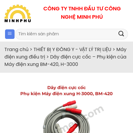
Bỏ
CÔNG TY TNHH ĐẦU TƯ CÔNG
qua
NGHỆ MINH PHÚ
nội
dung
Search
for:
Trang chủ
>
THIẾT BỊ Y ĐÔNG Y - VẬT LÝ TRỊ LIỆU
>
Máy
điện xung điều trị
>
Dây điện cực cốc – Phụ kiện của
Máy điện xung BM-420, H-3000